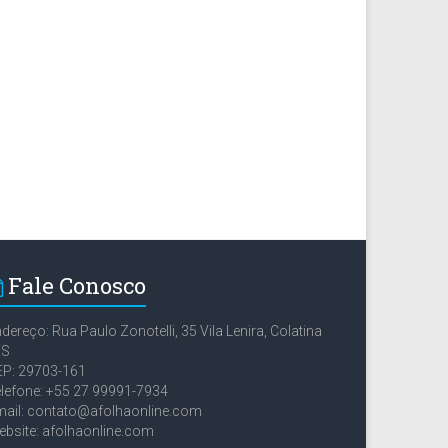
Fale Conosco
dereço: Rua Paulo Zonotelli, 35 Vila Lenira, Colatina
ES
EP: 29703-161
lefone: +55 27 99991-7934
ail: contato@afolhaonline.com
bsite: afolhaonline.com