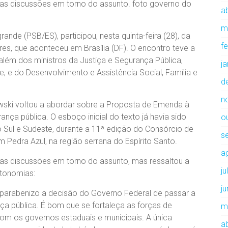
s discussões em torno do assunto. foto governo do
ab
m
nde (PSB/ES), participou, nesta quinta-feira (28), da
f
s, que aconteceu em Brasília (DF). O encontro teve a
além dos ministros da Justiça e Segurança Pública,
j
; e do Desenvolvimento e Assistência Social, Família e
d
n
wski voltou a abordar sobre a Proposta de Emenda à
ança pública. O esboço inicial do texto já havia sido
o
Sul e Sudeste, durante a 11ª edição do Consórcio de
s
m Pedra Azul, na região serrana do Espírito Santo.
a
s discussões em torno do assunto, mas ressaltou a
j
tonomias:
j
e parabenizo a decisão do Governo Federal de passar a
a pública. É bom que se fortaleça as forças de
m
om os governos estaduais e municipais. A única
ab