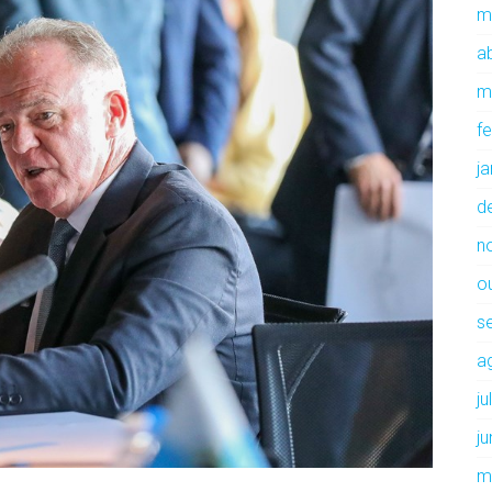
m
ab
m
f
j
d
n
o
s
a
j
j
m