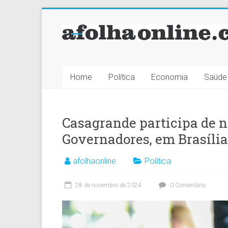
Skip
to
A
content
Folha
Online
Home
Política
Economia
Saúde
Notícias
do
Casagrande participa de 
Espírito
Santo
Governadores, em Brasíli
afolhaonline
Política
28 de novembro de 2024
0 Comentário