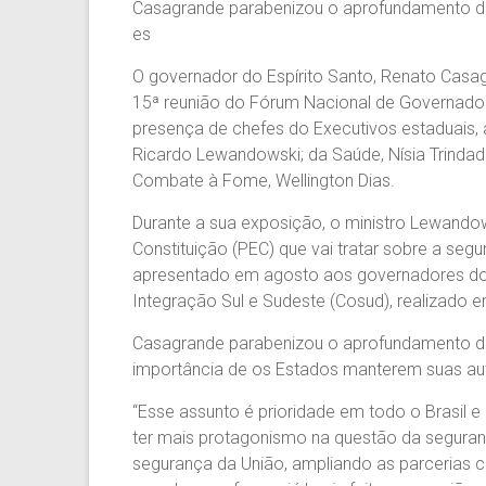
Casagrande parabenizou o aprofundamento da
es
O governador do Espírito Santo, Renato Casagra
15ª reunião do Fórum Nacional de Governadore
presença de chefes do Executivos estaduais, 
Ricardo Lewandowski; da Saúde, Nísia Trindade
Combate à Fome, Wellington Dias.
Durante a sua exposição, o ministro Lewando
Constituição (PEC) que vai tratar sobre a segur
apresentado em agosto aos governadores do 
Integração Sul e Sudeste (Cosud), realizado e
Casagrande parabenizou o aprofundamento da
importância de os Estados manterem suas au
“Esse assunto é prioridade em todo o Brasil 
ter mais protagonismo na questão da seguranç
segurança da União, ampliando as parcerias c