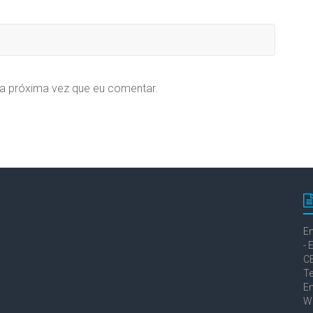
a próxima vez que eu comentar.
En
- 
C
Te
Em
We