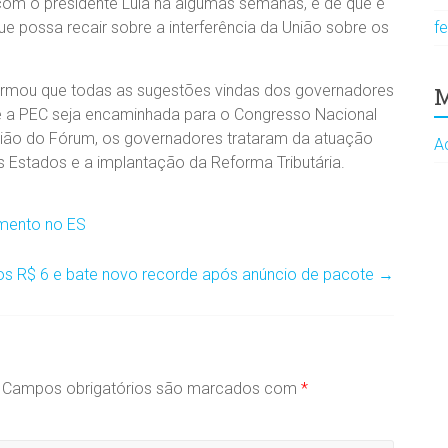
o com o presidente Lula há algumas semanas, é de que é
ue possa recair sobre a interferência da União sobre os
f
nformou que todas as sugestões vindas dos governadores
M
ue a PEC seja encaminhada para o Congresso Nacional
união do Fórum, os governadores trataram da atuação
A
Estados e a implantação da Reforma Tributária.
amento no ES
dos R$ 6 e bate novo recorde após anúncio de pacote
→
Campos obrigatórios são marcados com
*