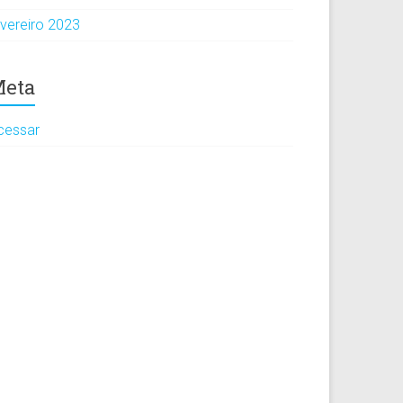
evereiro 2023
eta
cessar